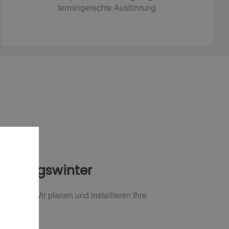
termingerechte Ausführung
n Königswinter
oblem! Wir planen und installieren Ihre