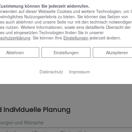
Zustimmung können Sie jederzeit widerrufen.
erwenden auf dieser Webseite Cookies und weitere Technologien, um 
estmögliches Nutzungserlebnis zu bieten. Sie können das Setzen von
ermische Anlage, die die Energie der Sonne in nutzbare Wärme
es auch ablehnen und unsere Seite nur mit den technisch notwendige
es nutzen. Weitere Informationen, sowie eine detaillierte Übersicht der
erden – so haben Sie auch an weniger sonnigen Tagen genug w
es und eingesetzten Technologien finden Sie in unserer
he Anlage mit einer Brennwertanlage oder einer Holzpellethei
schutzerklärung
. Sie können Ihre
Einstellungen
jederzeit ändern.
nforderungen, um basierend darauf zu prüfen, welche Kombin
Ablehnen
Ablehnen
Einstellungen
Akzeptieren
llation übernehmen wir zudem die Koordination anderer Gewerke 
en Sie höchste Qualität, sowohl bei der Arbeit als auch den 
Datenschutz
Impressum
 individuelle Planung
ellungen und Wünsche