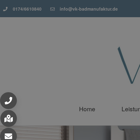
0174/6610840
info@vk-badmanufaktur.de
Home
Leistu