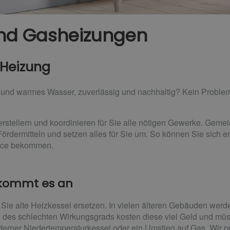
 und Gasheizungen
 Heizung
und warmes Wasser, zuverlässig und nachhaltig? Kein Proble
rstellern und koordinieren für Sie alle nötigen Gewerke. Geme
ördermitteln und setzen alles für Sie um. So können Sie sich e
vice bekommen.
 kommt es an
Sie alte Heizkessel ersetzen. In vielen älteren Gebäuden wer
 des schlechten Wirkungsgrads kosten diese viel Geld und mü
derner Niedertemperaturkessel oder ein Umstieg auf Gas. Wir pr