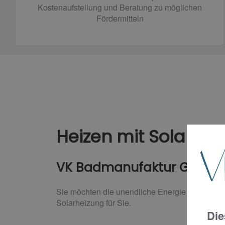
Kostenaufstellung und Beratung zu möglichen
Fördermitteln
Heizen mit Solarene
VK Badmanufaktur GmbH: Ih
Sie möchten die unendliche Energie der Sonne 
Solarheizung für Sie.
Die